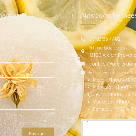
gnement ?
Nos coordonnée
09 83 86 77 82
10 rue boulegon
13100 Aix-en-Proven
contact@atelierdum
Horaires de la bouti
Mardi : 11h00 – 19h
Mercredi : 11h00 – 
Jeudi : 11h00 – 19h
Vendredi : 11h00 – 
Samedi : 11h00 – 1
Envoyer