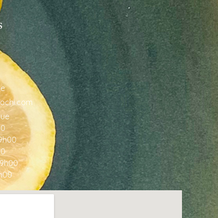
s
ce
ochi.com
que
00
19h00
00
19h00
9h00