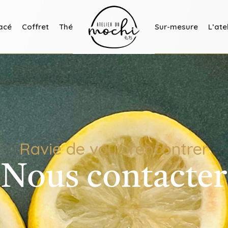
acé
Coffret
Thé
Sur-mesure
L’ate
Ravie de vous rencontrer
Nous contacter